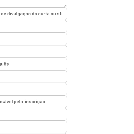
e divulgação do curta ou stills
guês
vel pela inscrição