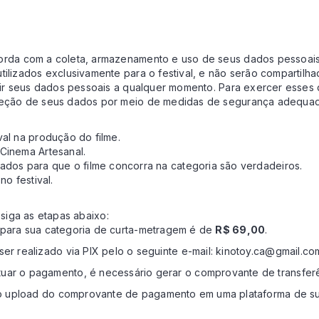
corda com a coleta, armazenamento e uso de seus dados pessoai
tilizados exclusivamente para o festival, e não serão compartilh
luir seus dados pessoais a qualquer momento. Para exercer esses 
oteção de seus dados por meio de medidas de segurança adequad
val na produção do filme.
 Cinema Artesanal.
os para que o filme concorra na categoria são verdadeiros.
no festival.
 siga as etapas abaixo:
 para sua categoria de curta-metragem é de
R$ 69,00
.
 realizado via PIX pelo o seguinte e-mail: kinotoy.ca@gmail.com
uar o pagamento, é necessário gerar o comprovante de transferê
 o upload do comprovante de pagamento em uma plataforma de s