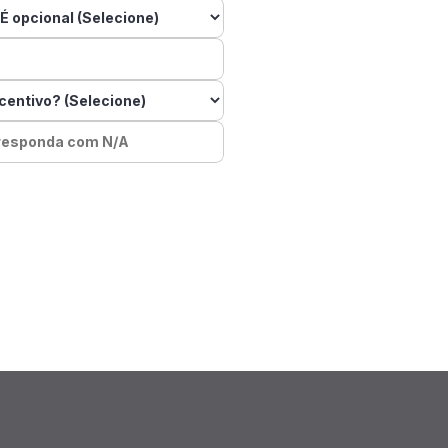
É opcional
centivo?
 responda com N/A