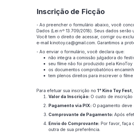
Inscrição de Ficção
- Ao preencher o formulário abaixo, você con
Dados (Lei nº 13.709/2018). Seus dados serão u
Você tem o direito de acessar, corrigir ou exc
e-mail kinotoy.ca@gmail.com. Garantimos a pr
- Ao enviar o formulário, você declara que:
não integra a comissão julgadora do festi
seu filme não foi produzido pela KinoToy
os documentos comprobatórios encaminhad
tem plenos direitos para inscrever o filme 
Para efetuar sua inscrição no
1° Kino Toy Fest
,
Valor da Inscrição:
O custo de inscrição
Pagamento via PIX:
O pagamento deve ser
Comprovante de Pagamento:
Após efet
Envio do Comprovante:
Por favor, faça
outra de sua preferência.